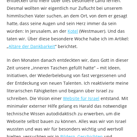
entdecken und mehr über dies besondere Land lernen.
Diesmal wollten wir eigentlich nur Zuflucht bei unserem
himmlischen Vater suchen, an dem Ort, von dem er gesagt
hatte, dass seine Augen und sein Herz immer da sein
würden: In Jerusalem, an der
Kotel
(Westmauer). Und das
taten wir. Über diese besondere Woche habe ich im Artikel:
„
Altäre der Dankbarkeit
“ berichtet.
In den Monaten danach entdeckten wir, dass Gott in dieser
Zeit unsere „inneren Taschen gefüllt hatte“ – mit Ideen,
Initiativen, der Wiederbelebung von fast vergessenen und
der Entdeckung von neuen Talenten. Ich reaktivierte meine
literarischen Fähigkeiten und begann über Israel zu
schreiben. Die Vision einer
Website für Israel
entstand. Mit
minimaler externer Hilfe gelang es Harald das notwendige
technische Wissen autodidaktisch zu erwerben, um die
Webseite selbst bauen zu können. Alles was wir von Israel
wussten und was wir für besonders wichtig und wertvoll
hielten, versuchten wir in
Bildern
,
Geschichten
und