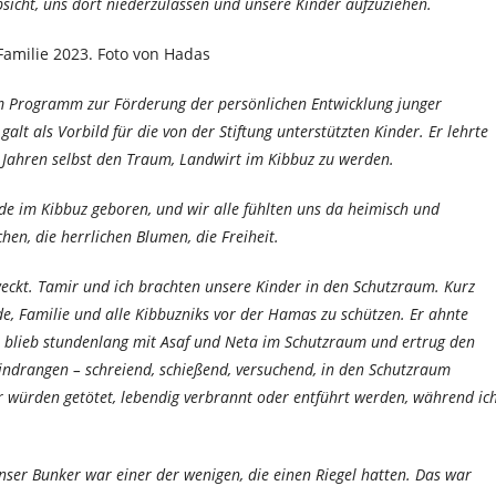
sicht, uns dort niederzulassen und unsere Kinder aufzuziehen.
Familie 2023. Foto von Hadas
nem Programm zur Förderung der persönlichen Entwicklung junger
lt als Vorbild für die von der Stiftung unterstützten Kinder. Er lehrte
en Jahren selbst den Traum, Landwirt im Kibbuz zu werden.
de im Kibbuz geboren, und wir alle fühlten uns da heimisch und
en, die herrlichen Blumen, die Freiheit.
eckt. Tamir und ich brachten unsere Kinder in den Schutzraum. Kurz
, Familie und alle Kibbuzniks vor der Hamas zu schützen. Er ahnte
h blieb stundenlang mit Asaf und Neta im Schutzraum und ertrug den
 eindrangen – schreiend, schießend, versuchend, in den Schutzraum
r würden getötet, lebendig verbrannt oder entführt werden, während ic
ser Bunker war einer der wenigen, die einen Riegel hatten. Das war