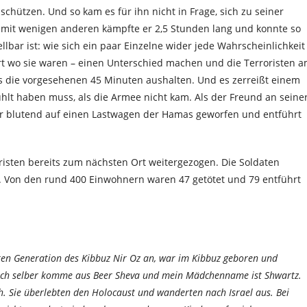
 schützen. Und so kam es für ihn nicht in Frage, sich zu seiner
mit wenigen anderen kämpfte er 2,5 Stunden lang und konnte so
ellbar ist: wie sich ein paar Einzelne wider jede Wahrscheinlichkeit
rt wo sie waren – einen Unterschied machen und die Terroristen 
s die vorgesehenen 45 Minuten aushalten. Und es zerreißt einem
ühlt haben muss, als die Armee nicht kam. Als der Freund an seine
er blutend auf einen Lastwagen der Hamas geworfen und entführt
oristen bereits zum nächsten Ort weitergezogen. Die Soldaten
. Von den rund 400 Einwohnern waren 47 getötet und 79 entführt
tten Generation des Kibbuz Nir Oz an, war im Kibbuz geboren und
 Ich selber komme aus Beer Sheva und mein Mädchenname ist Shwartz.
 Sie überlebten den Holocaust und wanderten nach Israel aus. Bei