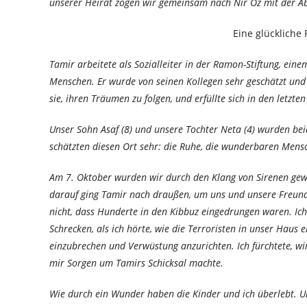
unserer Heirat zogen wir gemeinsam nach Nir Oz mit der Ab
Eine glückliche 
Tamir arbeitete als Sozialleiter in der Ramon-Stiftung, ei
Menschen. Er wurde von seinen Kollegen sehr geschätzt und ga
sie, ihren Träumen zu folgen, und erfüllte sich in den letzt
Unser Sohn Asaf (8) und unsere Tochter Neta (4) wurden bei
schätzten diesen Ort sehr: die Ruhe, die wunderbaren Mensch
Am 7. Oktober wurden wir durch den Klang von Sirenen gew
darauf ging Tamir nach draußen, um uns und unsere Freunde
nicht, dass Hunderte in den Kibbuz eingedrungen waren. Ic
Schrecken, als ich hörte, wie die Terroristen in unser Haus
einzubrechen und Verwüstung anzurichten. Ich fürchtete, wi
mir Sorgen um Tamirs Schicksal machte.
Wie durch ein Wunder haben die Kinder und ich überlebt. Un