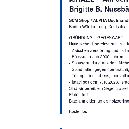
w
Brigitte B. Nussb
o
r
SCM Shop / ALPHA Buchhandl
t
Baden Württemberg, Deutschlan
.
GRÜNDUNG – GEGENWART
Historischer Überblick zum 76. J
- Zwischen Zerstörung und Hoff
- Rückkehr nach 2000 Jahren
- Staatsgründung aus dem Nicht
- Standhalten gegen übermächti
- Triumph des Lebens; Innovati
- Israel seit dem 7.10.2023, Isra
Sind wir bereit, ein Segen zu se
Eintritt frei
Bitte anmelden unter: holzgerl
Kostenlos