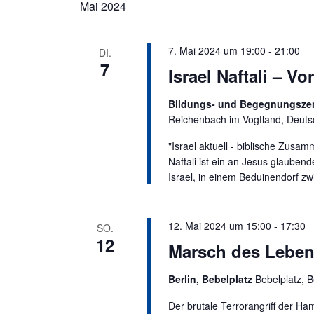
a
c
t
Mai 2024
t
h
a
u
l
l
7. Mai 2024 um 19:00
-
21:00
DI.
m
ü
t
7
Israel Naftali – 
w
s
u
ä
s
n
Bildungs- und Begegnungszentr
h
e
Reichenbach im Vogtland, Deuts
g
l
l
e
e
w
"Israel aktuell - biblische Zusam
n
o
Naftali ist ein an Jesus glauben
n
.
Israel, in einem Beduinendorf z
r
S
t
u
e
c
12. Mai 2024 um 15:00
-
17:30
SO.
i
12
h
Marsch des Leben
n
e
g
Berlin, Bebelplatz
Bebelplatz, B
u
e
n
b
Der brutale Terrorangriff der H