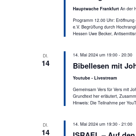
a
t
Hauptwache Frankfurt
An der 
a
t
l
i
Programm 12.00 Uhr: Eröffnung du
t
e.V. Begrüßung durch Hochrangig
o
u
Hessen Uwe Becker, Antisemitis
n
n
g
14. Mai 2024 um 19:00
-
20:30
e
DI.
14
n
Bibellesen mit Jo
S
Youtube - Livestream
c
h
Gemeinsam Vers für Vers mit Joh
l
Grundtext her erläutert, Zusam
ü
Hinweis: Die Teilnahme per You
s
s
e
14. Mai 2024 um 19:30
-
21:00
DI.
14
l
ISRAEL – Auf den