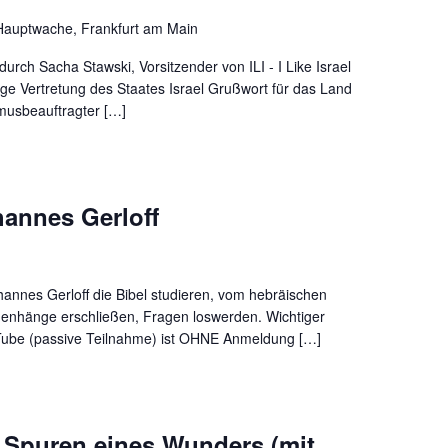
Hauptwache, Frankfurt am Main
rch Sacha Stawski, Vorsitzender von ILI - I Like Israel
e Vertretung des Staates Israel Grußwort für das Land
musbeauftragter […]
hannes Gerloff
annes Gerloff die Bibel studieren, vom hebräischen
menhänge erschließen, Fragen loswerden. Wichtiger
Tube (passive Teilnahme) ist OHNE Anmeldung […]
 Spuren eines Wunders (mit