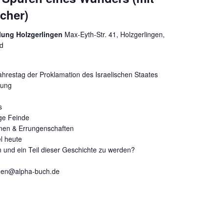
ächer)
ung Holzgerlingen
Max-Eyth-Str. 41, Holzgerlingen,
d
ahrestag der Proklamation des Israelischen Staates
nung
s
ge Feinde
onen & Errungenschaften
el heute
in und ein Teil dieser Geschichte zu werden?
ingen@alpha-buch.de