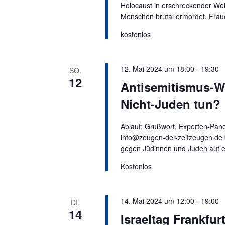
e
d
Holocaust in erschreckender We
n
Menschen brutal ermordet. Frau
A
.
n
kostenlos
S
s
u
i
c
12. Mai 2024 um 18:00
-
19:30
SO.
c
h
12
Antisemitismus-W
h
e
Nicht-Juden tun?
t
n
e
a
A blauf: Grußwort, Experten-Pan
c
n
info@zeugen-der-zeitzeugen.de b
h
,
gegen Jüdinnen und Juden auf ei
V
N
e
Kostenlos
a
r
v
a
i
14. Mai 2024 um 12:00
-
19:00
DI.
n
14
g
Israeltag Frankfur
s